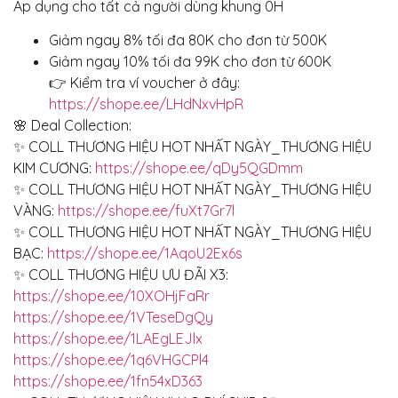
Áp dụng cho tất cả người dùng khung 0H
Giảm ngay 8% tối đa 80K cho đơn từ 500K
Giảm ngay 10% tối đa 99K cho đơn từ 600K
👉 Kiểm tra ví voucher ở đây:
https://shope.ee/LHdNxvHpR
🌸 Deal Collection:
✨ COLL THƯƠNG HIỆU HOT NHẤT NGÀY_THƯƠNG HIỆU
KIM CƯƠNG:
https://shope.ee/qDy5QGDmm
✨ COLL THƯƠNG HIỆU HOT NHẤT NGÀY_THƯƠNG HIỆU
VÀNG:
https://shope.ee/fuXt7Gr7l
✨ COLL THƯƠNG HIỆU HOT NHẤT NGÀY_THƯƠNG HIỆU
BẠC:
https://shope.ee/1AqoU2Ex6s
✨ COLL THƯƠNG HIỆU ƯU ĐÃI X3:
https://shope.ee/10XOHjFaRr
https://shope.ee/1VTeseDgQy
https://shope.ee/1LAEgLEJlx
https://shope.ee/1q6VHGCPl4
https://shope.ee/1fn54xD363