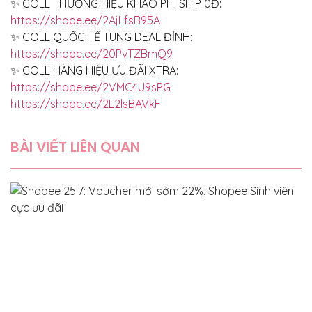
✨ COLL THƯƠNG HIỆU KHAO PHÍ SHIP 0Đ:
https://shope.ee/2AjLfsB95A
✨ COLL QUỐC TẾ TUNG DEAL ĐỈNH:
https://shope.ee/20PvTZBmQ9
✨ COLL HÀNG HIỆU ƯU ĐÃI XTRA:
https://shope.ee/2VMC4U9sPG
https://shope.ee/2L2lsBAVkF
BÀI VIẾT LIÊN QUAN