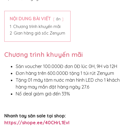
NỘI DUNG BÀI VIẾT
ẩn
1
Chương trình khuyến mãi
2
Gian hàng giá sốc Zenyum
Chương trình khuyến mãi
Săn voucher 100.000Đ đơn 0Đ lúc 0H, 9H và 12H
Đơn hàng trên 600.000Đ tặng 1 túi rút Zenyum
Tặng 01 máy tăm nước màn hình LED cho 1 khách
hàng may mắn đặt hàng ngày 27.6
Nổ deal giảm giá đến 33%
Nhanh tay săn sale tại shop:
https://shope.ee/40CHrL1EvI