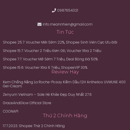
0987654321
info.meannhien@gmail.com
Tin Tức
Shopee 25.7: Voucher Mới Sớm 22%, Shopee Sinh Viên Cực Ưu Đãi
Shopee 15.7: Voucher 2 Triệu Đơn 0Đ, Voucher Xtra 2 Triệu
Shopee 7.7: Voucher Mở Sớm 7 Triệu, Deal Bóng Đá 50%
Shopee 15.6: Voucher Xtra 6 Triệu, ShopeeVIP 30%
Review Hay
Kem Chống Nắng La Roche-Posay Kiềm Dầu 12H Anthelios UVMUNE 400
Gel-Cream
Zenyum Vietnam – Sale Hè Khỏe Đẹp Duy Nhất 27.6
GraceAndGlow Official Store
COONAPI
Thứ 2 Chính Hãng
17.7.2023: Shopee Thứ 2 Chính Hãng