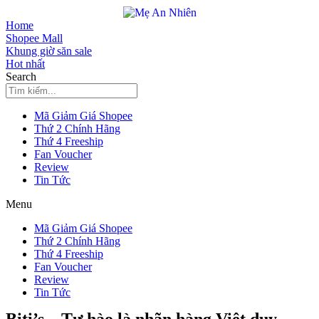
Skip
to
Home
content
Shopee Mall
Khung giờ săn sale
Hot nhất
Search
Mã Giảm Giá Shopee
Thứ 2 Chính Hãng
Thứ 4 Freeship
Fan Voucher
Review
Tin Tức
Menu
Mã Giảm Giá Shopee
Thứ 2 Chính Hãng
Thứ 4 Freeship
Fan Voucher
Review
Tin Tức