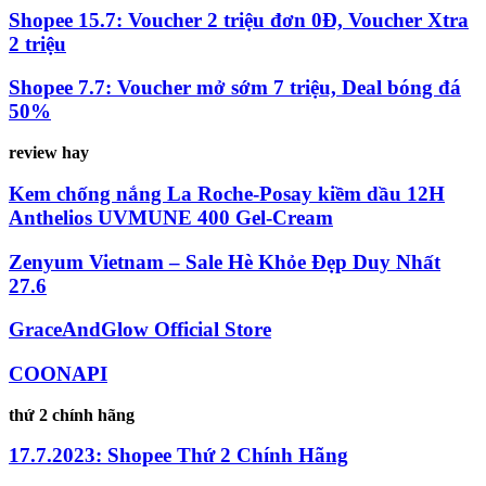
Shopee 15.7: Voucher 2 triệu đơn 0Đ, Voucher Xtra
2 triệu
Shopee 7.7: Voucher mở sớm 7 triệu, Deal bóng đá
50%
review hay
Kem chống nắng La Roche-Posay kiềm dầu 12H
Anthelios UVMUNE 400 Gel-Cream
Zenyum Vietnam – Sale Hè Khỏe Đẹp Duy Nhất
27.6
GraceAndGlow Official Store
COONAPI
thứ 2 chính hãng
17.7.2023: Shopee Thứ 2 Chính Hãng