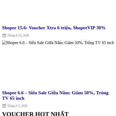
Shopee 15.6: Voucher Xtra 6 triệu, ShopeeVIP 30%
Posted
Tháng 6 14, 2026
on
Shopee 6.6 – Siêu Sale Giữa Năm: Giảm 50%, Trúng
TV 65 inch
Posted
Tháng 6 5, 2026
on
VOUCHER HOT NHẤT