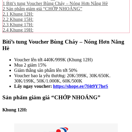
1
Biti’s tung Voucher Bùng Cháy – Nóng Hơn Nắng Hè
2
Sản phẩm giảm giá “CHỚP NHOÁNG”
2.1
Khung 12H:
2.2
Khung 15H:
2.3
Khung 17H:
2.4
Khung 19H:
Biti’s tung Voucher Bùng Cháy – Nóng Hơn Nắng
Hè
Voucher lên tới 440K/999K (Khung 12H)
Mua 2 giảm 15%
Giảm thẳng sản phẩm lên tới 50%
Voucher bao la yêu thương: 20K/399K, 30K/650K.
30K/199K, 50K/1.000K, 60K/500K
Lấy ngay voucher:
https://shope.ee/7f4t9Y7heS
Sản phẩm giảm giá “CHỚP NHOÁNG”
Khung 12H: