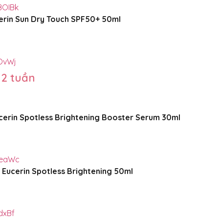
BOIBk
erin Sun Dry Touch SPF50+ 50ml
sOvWj
 2 tuần
cerin Spotless Brightening Booster Serum 30ml
ZeaWc
Eucerin Spotless Brightening 50ml
dxBf