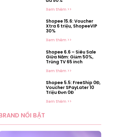
đá 50%
Xem thêm >>
Shopee 15.6: Voucher
Xtra 6 triệu, ShopeeVIP
30%
Xem thêm >>
Shopee 6.6 – Siêu Sale
Giữa Năm: Giảm 50%,
Trúng TV 65 inch
Xem thêm >>
Shopee 5.5: FreeShip 0Đ,
Voucher SPayLater 10
Triệu Đơn 0Đ
Xem thêm >>
BRAND NỔI BẬT