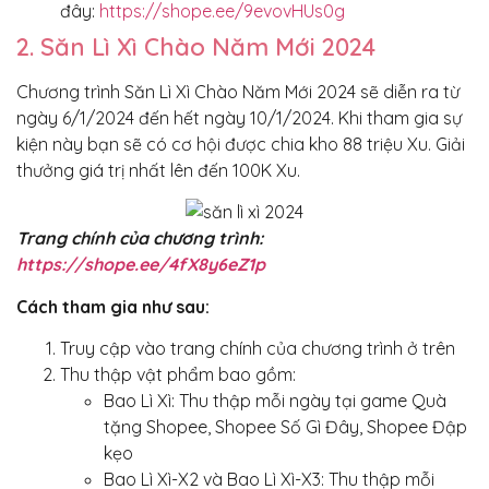
đây:
https://shope.ee/9evovHUs0g
2. Săn Lì Xì Chào Năm Mới 2024
Chương trình Săn Lì Xì Chào Năm Mới 2024 sẽ diễn ra từ
ngày 6/1/2024 đến hết ngày 10/1/2024. Khi tham gia sự
kiện này bạn sẽ có cơ hội được chia kho 88 triệu Xu. Giải
thưởng giá trị nhất lên đến 100K Xu.
Trang chính của chương trình:
https://shope.ee/4fX8y6eZ1p
Cách tham gia như sau:
Truy cập vào trang chính của chương trình ở trên
Thu thập vật phẩm bao gồm:
Bao Lì Xì: Thu thập mỗi ngày tại game Quà
tặng Shopee, Shopee Số Gì Đây, Shopee Đập
kẹo
Bao Lì Xì-X2 và Bao Lì Xì-X3: Thu thập mỗi