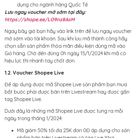
dụng cho ngành hàng Quốc Tế
Lưu ngay voucher mở sớm tại đây:
https://shope.ee/LO9nz8AsM
Ngay bây giờ bạn hãy vào link trên để lưu ngay voucher
mở sớm vào tài khoản. Sau khi lưu mã thành công hãy
chọn sẵn sản phẩm thỏa mãn điều kiện dùng mã vào
Giỏ hàng. Chờ đến đúng 0h ngày 15/1/2024 khi mã có
hiệu lực thì nhanh tay chốt đơn.
1.2. Voucher Shopee Live
Để áp dụng được mã Shopee Live sản phẩm bạn mua
bắt buộc phải được bán trên Livestream hay được gắn
tag Shopee Live.
Dưới đây là những mã Shopee Live được tung ra mỗi
ngày trong tháng 1/2024:
Mã giảm 50% tối đa 25K đơn 0Đ áp dụng cho sản
phẩm bán trên Livestream có tag Live Xtra