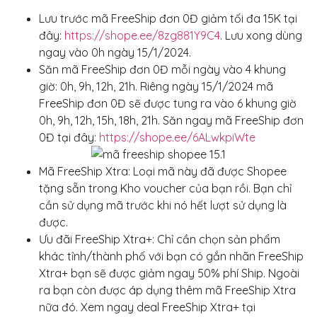
Lưu trước mã FreeShip đơn 0Đ giảm tối đa 15K tại
đây:
https://shope.ee/8zg881Y9C4
. Lưu xong dùng
ngay vào 0h ngày 15/1/2024.
Săn mã FreeShip đơn 0Đ mỗi ngày vào 4 khung
giờ: 0h, 9h, 12h, 21h. Riêng ngày 15/1/2024 mã
FreeShip đơn 0Đ sẽ được tung ra vào 6 khung giờ
0h, 9h, 12h, 15h, 18h, 21h. Săn ngay mã FreeShip đơn
0Đ tại đây:
https://shope.ee/6ALwkpiWte
Mã FreeShip Xtra: Loại mã này đã được Shopee
tặng sẵn trong Kho voucher của bạn rồi. Bạn chỉ
cần sử dụng mã trước khi nó hết lượt sử dụng là
được.
Ưu đãi FreeShip Xtra+: Chỉ cần chọn sản phẩm
khác tỉnh/thành phố với bạn có gắn nhãn FreeShip
Xtra+ bạn sẽ được giảm ngay 50% phí Ship. Ngoài
ra bạn còn được áp dụng thêm mã FreeShip Xtra
nữa đó. Xem ngay deal FreeShip Xtra+ tại