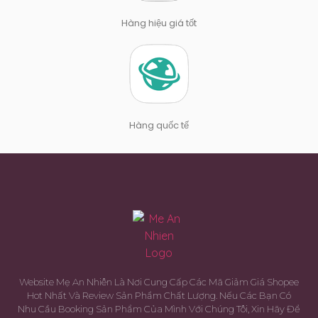
Hàng hiệu giá tốt
Hàng quốc tế
Website Mẹ An Nhiên Là Nơi Cung Cấp Các Mã Giảm Giá Shopee
Hot Nhất Và Review Sản Phẩm Chất Lượng. Nếu Các Bạn Có
Nhu Cầu Booking Sản Phẩm Của Mình Với Chúng Tôi, Xin Hãy Để