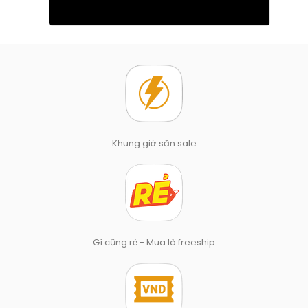
Khung giờ săn sale
Gì cũng rẻ - Mua là freeship