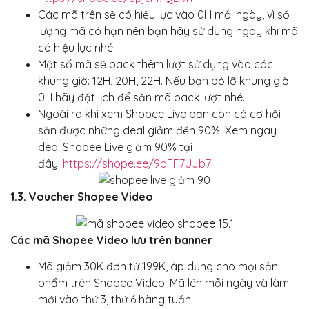
Các mã trên sẽ có hiệu lực vào 0H mỗi ngày, vì số
lượng mã có hạn nên bạn hãy sử dụng ngay khi mã
có hiệu lực nhé.
Một số mã sẽ back thêm lượt sử dụng vào các
khung giờ: 12H, 20H, 22H. Nếu bạn bỏ lỡ khung giờ
0H hãy đặt lịch để săn mã back lượt nhé.
Ngoài ra khi xem Shopee Live bạn còn có cơ hội
săn được những deal giảm đến 90%. Xem ngay
deal Shopee Live giảm 90% tại
đây:
https://shope.ee/9pFF7UJb7I
1.3. Voucher Shopee Video
Các mã Shopee Video lưu trên banner
Mã giảm 30K đơn từ 199K, áp dụng cho mọi sản
phẩm trên Shopee Video. Mã lên mỗi ngày và làm
mới vào thứ 3, thứ 6 hàng tuần.