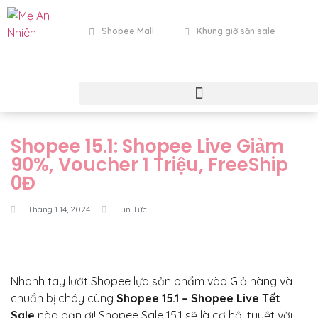
Shopee Mall
Khung giờ săn sale
Shopee 15.1: Shopee Live Giảm
90%, Voucher 1 Triệu, FreeShip
0Đ
Tháng 1 14, 2024
Tin Tức
Nhanh tay lướt Shopee lựa sản phẩm vào Giỏ hàng và
chuẩn bị cháy cùng
Shopee 15.1 – Shopee Live Tết
Sale
nào bạn ơi! Shopee Sale 15.1 sẽ là cơ hội tuyệt vời