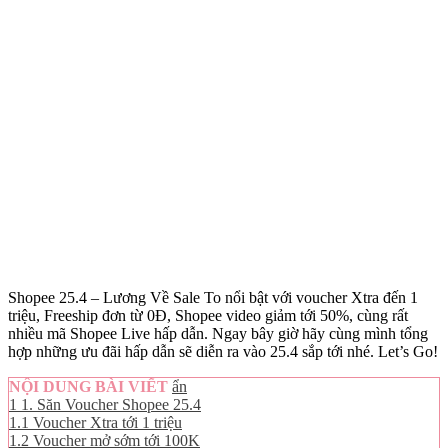
Shopee 25.4 – Lương Về Sale To nổi bật với voucher Xtra đến 1
triệu, Freeship đơn từ 0Đ, Shopee video giảm tới 50%, cùng rất
nhiều mã Shopee Live hấp dẫn. Ngay bây giờ hãy cùng mình tổng
hợp những ưu đãi hấp dẫn sẽ diễn ra vào 25.4 sắp tới nhé. Let’s Go!
NỘI DUNG BÀI VIẾT
ẩn
1
1. Săn Voucher Shopee 25.4
1.1
Voucher Xtra tới 1 triệu
1.2
Voucher mở sớm tới 100K