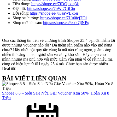
Tiêu dùng:
https://shope.ee/7fDQuxiq3k
Điện tử:
https://shope.ee/7pWr7GiCin
Đời sống:
https://shope.ee/7KaaWLk6ji
Shop xu hướng:
https://shope.ee/7Uu0iejTOl
Shop mới lên sàn:
https://shope.ee/6zxk7jlNPg
Qua các thông tin trên về chương trình Shopee 25.4 bạn đã nhắm tới
được những voucher nào rồi? Đã thêm sản phẩm nào vào giỏ hàng
chưa? Hãy nhớ một quy tắc vàng là mã nào càng ngon, giảm càng
nhiều thì càng nhiều người săn và càng khó săn. Hãy chọn cho
mình những mã phù hợp với mức giảm vừa phải vì có rất nhiều mã
cùng có hiệu lực từ 0H ngày 25.4 mà. Chúc bạn săn được nhiều
Deal tốt!
BÀI VIẾT LIÊN QUAN
Shopee 8.8 – Siêu Sale Nửa Giá: Voucher Xtra 50%, Hoàn Xu 8
Triệu
Posted
on