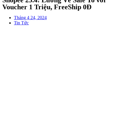
Shopee 25.4: Lương Về Sale To với
Voucher 1 Triệu, FreeShip 0Đ
Tháng 4 24, 2024
Tin Tức