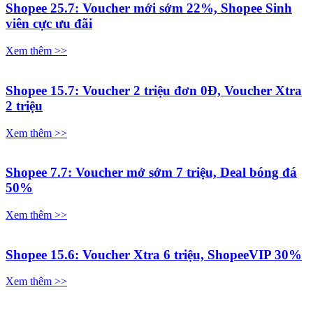
Shopee 25.7: Voucher mới sớm 22%, Shopee Sinh
viên cực ưu đãi
Xem thêm >>
Shopee 15.7: Voucher 2 triệu đơn 0Đ, Voucher Xtra
2 triệu
Xem thêm >>
Shopee 7.7: Voucher mở sớm 7 triệu, Deal bóng đá
50%
Xem thêm >>
Shopee 15.6: Voucher Xtra 6 triệu, ShopeeVIP 30%
Xem thêm >>