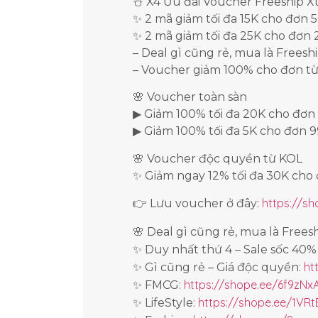
⛄ X4 Ưu đãi Voucher Freeship X
✨ 2 mã giảm tối đa 15K cho đơn 
✨ 2 mã giảm tối đa 25K cho đơn
– Deal gì cũng rẻ, mua là Freesh
– Voucher giảm 100% cho đơn t
🌸 Voucher toàn sàn
▶ Giảm 100% tối đa 20K cho đơn
▶ Giảm 100% tối đa 5K cho đơn 99
🌸 Voucher độc quyền từ KOL
✨ Giảm ngay 12% tối đa 30K cho 
https://s
👉 Lưu voucher ở đây:
🌸 Deal gì cũng rẻ, mua là Frees
✨ Duy nhất thứ 4 – Sale sốc 40
ht
✨ Gì cũng rẻ – Giá độc quyền:
https://shope.ee/6f9zN
✨ FMCG:
https://shope.ee/1VR
✨ LifeStyle: