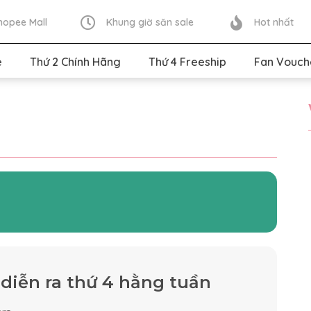
hopee Mall
Khung giờ săn sale
Hot nhất
e
Thứ 2 Chính Hãng
Thứ 4 Freeship
Fan Vouch
 diễn ra thứ 4 hằng tuần