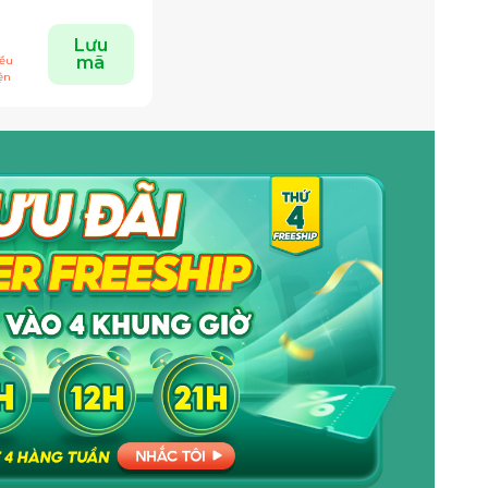
Lưu
mã
ều
ện