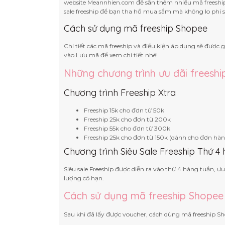
website Meannhien.com để săn thêm nhiều mã freeship 
sale freeship để bạn tha hồ mua sắm mà không lo phí s
Cách sử dụng mã freeship Shopee
Chi tiết các mã freeship và điều kiện áp dụng sẽ được g
vào Lưu mã để xem chi tiết nhé!
Những chương trình ưu đãi freesh
Chương trình Freeship Xtra
Freeship 15k cho đơn từ 50k
Freeship 25k cho đơn từ 200k
Freeship 55k cho đơn từ 300k
Freeship 25k cho đơn từ 150k (dành cho đơn hàn
Chương trình Siêu Sale Freeship Thứ 4 
Siêu sale Freeship được diễn ra vào thứ 4 hàng tuần, ưu
lượng có hạn.
Cách sử dụng mã freeship Shopee
Sau khi đã lấy được voucher, cách dùng mã freeship 