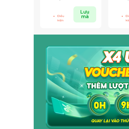
Lưu
mã
Điều
Đi
kiện
ki