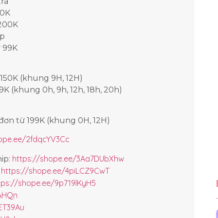
tra
50K
 200K
ip
ừ 99K
 150K (khung 9H, 12H)
K (khung 0h, 9h, 12h, 18h, 20h)
đơn từ 199K (khung 0H, 12H)
hope.ee/2fdqcYV3Cc
https://shope.ee/3Aa7DUbXhw
hip:
https://shope.ee/4piLCZ9CwT
%
tps://shope.ee/9p719lKyH5
xAHQn
tET39Au