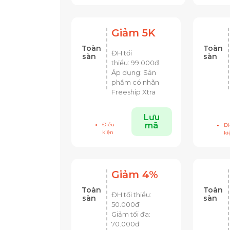
Giảm 5K
Toàn
Toàn
ĐH tối
sàn
sàn
thiểu:
99.000đ
Áp dụng: Sản
phẩm có nhãn
Freeship Xtra
Lưu
mã
Điều
Đi
kiện
ki
Giảm 4%
Toàn
Toàn
ĐH tối thiểu:
sàn
sàn
5
0.000đ
Giảm tối đa:
70.000đ