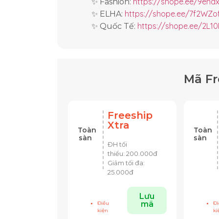
https://shope.ee/9ena
✨ Fashion:
https://shope.ee/7f2WZo
✨ ELHA:
https://shope.ee/2L10
✨ Quốc Tế:
Mã Fr
Freeship
Xtra
Toàn
Toàn
sàn
sàn
ĐH tối
thiểu:
200.000đ
Giảm tối đa:
25.000đ
Lưu
mã
Điều
Đi
kiện
ki