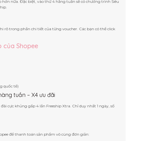
hơn nữa. Đặc biệt, vào thứ 4 hằng tuần sẽ có chương trình Siêu
hip.
hi rõ trong phần chi tiết của từng voucher. Các bạn có thể click
ip của Shopee
g quốc tế)
hàng tuần – X4 ưu đãi
 đãi cực khủng gấp 4 lần Freeship Xtra. Chỉ duy nhất 1 ngày, số
Shopee để thanh toán sản phẩm vô cùng đơn giản: