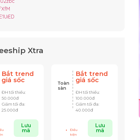
xU2zbc
fXfM
E1UiED
eeship Xtra
Bắt trend
Bắt trend
giá sốc
giá sốc
Toàn
sàn
ĐH tối thiểu:
ĐH tối thiểu:
5
0.000đ
1
00.000đ
Giảm tối đa:
Giảm tối đa:
25.000đ
40.000đ
Lưu
Lưu
mã
mã
ều
Điều
ện
kiện