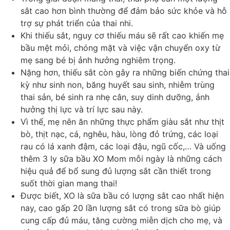
sắt cao hơn bình thường để đảm bảo sức khỏe và hỗ
trợ sự phát triển của thai nhi.
Khi thiếu sắt, nguy cơ thiếu máu sẽ rất cao khiến mẹ
bầu mệt mỏi, chóng mặt và việc vận chuyển oxy từ
mẹ sang bé bị ảnh hưởng nghiêm trọng.
Nặng hơn, thiếu sắt còn gây ra những biến chứng thai
kỳ như sinh non, băng huyết sau sinh, nhiễm trùng
thai sản, bé sinh ra nhẹ cân, suy dinh dưỡng, ảnh
hưởng thị lực và trí lực sau này.
Vì thế, mẹ nên ăn những thực phẩm giàu sắt như thịt
bò, thịt nạc, cá, nghêu, hàu, lòng đỏ trứng, các loại
rau có lá xanh đậm, các loại đậu, ngũ cốc,… Và uống
thêm 3 ly sữa bầu XO Mom mỗi ngày là những cách
hiệu quả để bổ sung đủ lượng sắt cần thiết trong
suốt thời gian mang thai!
Được biết, XO là sữa bầu có lượng sắt cao nhất hiện
nay, cao gấp 20 lần lượng sắt có trong sữa bò giúp
cung cấp đủ máu, tăng cường miễn dịch cho mẹ, và