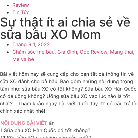
Review
Tin Tức
Sự thật ít ai chia sẻ về
sữa bầu XO Mom
Tháng 9 1, 2022
Chăm sóc mẹ bầu
,
Gia đình
,
Góc Review
,
Mang thai
,
Mẹ và bé
Bài viết hôm nay sẽ cung cấp cho bạn tất cả thông tin về
sữa XO dành cho bà bầu. Bao gồm những nội dung trọng
tâm như: sữa bầu XO có tốt không? Sữa bầu XO Hàn Quốc
có dễ uống không? Uống sữa bầu XO vào lúc nào là tốt
nhất?… Tham khảo ngay bài viết dưới đây để có câu trả lời
chính xác nhất nhé!
NỘI DUNG BÀI VIẾT
ẩn
1
Sữa bầu XO Hàn Quốc có tốt không?
1.1
Sữa bầu XO của hãng nào sản xuất?