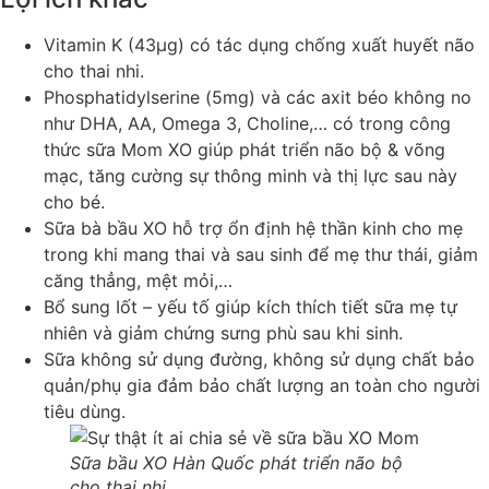
Vitamin K (43µg) có tác dụng chống xuất huyết não
cho thai nhi.
Phosphatidylserine (5mg) và các axit béo không no
như DHA, AA, Omega 3, Choline,… có trong công
thức sữa Mom XO giúp phát triển não bộ & võng
mạc, tăng cường sự thông minh và thị lực sau này
cho bé.
Sữa bà bầu XO hỗ trợ ổn định hệ thần kinh cho mẹ
trong khi mang thai và sau sinh để mẹ thư thái, giảm
căng thẳng, mệt mỏi,…
Bổ sung Iốt – yếu tố giúp kích thích tiết sữa mẹ tự
nhiên và giảm chứng sưng phù sau khi sinh.
Sữa không sử dụng đường, không sử dụng chất bảo
quản/phụ gia đảm bảo chất lượng an toàn cho người
tiêu dùng.
Sữa bầu XO Hàn Quốc phát triển não bộ
cho thai nhi