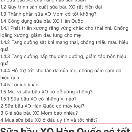
1.2
Quy trình sản xuất sữa bầu XO rất hiện đại
1.3
Thành phần sữa XO Mom có tốt không?
1.4
Công dụng sữa bầu XO Hàn Quốc
1.4.1
Phát triển xương răng vững chắc cho thai nhi. Chống
loãng xương, giảm đau lưng cho mẹ
1.4.2
Tăng cường sắt khi mang thai, chống thiếu máu hiệu
quả
1.4.3
Tăng cường hấp thụ dinh dưỡng, giảm táo bón hiệu
quả
1.4.4
Hỗ trợ tốt cho làn da của mẹ, chống nám sạm da
hiệu quả
1.4.5
Lợi ích khác
1.5
Mùi vị sữa bầu XO có dễ uống không?
1.5.1
Sữa bầu XO có những vị nào?
2
Sữa bầu XO Hàn Quốc có mấy loại?
3
Giá sữa bầu XO Mom bao nhiêu?
4
Mua sữa bầu XO ở đâu uy tín và tốt nhất?
Sữa bầu XO Hàn Quốc có tốt