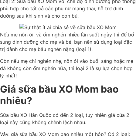
Loại 2: Sữa bầu XO Mom với chế độ dinh dưỡng phổ thông
phù hợp cho tất cả các phụ nữ mang thai, hỗ trợ dinh
dưỡng sau khi sinh và cho con bú!
Nếu mẹ nôn ói, và ốm nghén nhiều lần suốt ngày thì để bổ
sung dinh dưỡng cho mẹ và bé, bạn nên sử dụng loại đặc
trị dành cho mẹ bầu nghén nặng (loại 1).
Còn nếu mẹ chỉ nghén nhẹ, nôn ói vào buổi sáng hoặc mẹ
đã không còn ốm nghén nữa, thì loại 2 là sự lựa chọn hợp
lý nhất!
Giá sữa bầu XO Mom bao
nhiêu?
Sữa bầu XO Hàn Quốc có đến 2 loại, tuy nhiên giá của 2
loại này cũng không chênh lệch nhau.
Vậy, giá sữa bầu XO Mom bao nhiêu một hộp? Có 2 loại: