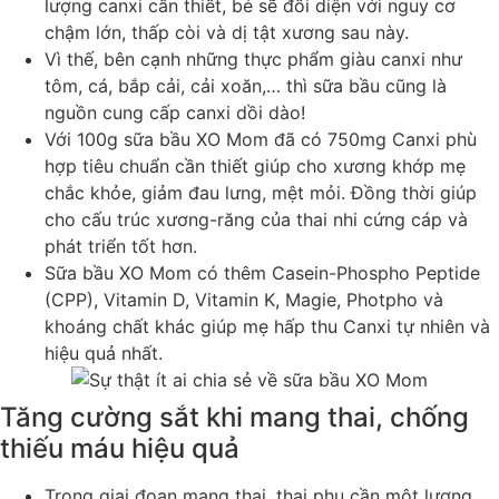
lượng canxi cần thiết, bé sẽ đối diện với nguy cơ
chậm lớn, thấp còi và dị tật xương sau này.
Vì thế, bên cạnh những thực phẩm giàu canxi như
tôm, cá, bắp cải, cải xoăn,… thì sữa bầu cũng là
nguồn cung cấp canxi dồi dào!
Với 100g sữa bầu XO Mom đã có 750mg Canxi phù
hợp tiêu chuẩn cần thiết giúp cho xương khớp mẹ
chắc khỏe, giảm đau lưng, mệt mỏi. Đồng thời giúp
cho cấu trúc xương-răng của thai nhi cứng cáp và
phát triển tốt hơn.
Sữa bầu XO Mom có thêm Casein-Phospho Peptide
(CPP), Vitamin D, Vitamin K, Magie, Photpho và
khoáng chất khác giúp mẹ hấp thu Canxi tự nhiên và
hiệu quả nhất.
Tăng cường sắt khi mang thai, chống
thiếu máu hiệu quả
Trong giai đoạn mang thai, thai phụ cần một lượng