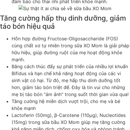
đảm bảo cho thai nhi phát triển khỏe mạnh.
Tăng cường hấp thụ dinh dưỡng, giảm
táo bón hiệu quả
Hỗn hợp đường Fructose-Oligosaccharide (FOS)
cùng chất xơ tự nhiên trong sữa XO Mom là giải pháp
hữu hiệu, giúp đường ruột của mẹ hoạt động khỏe
mạnh.
Bằng cách thúc đẩy sự phát triển của nhiều lợi khuẩn
Bifidus và hạn chế khả năng hoạt động của các vi
sinh vật có hại. Từ đó, mẹ hấp thu dinh dưỡng tốt
hơn, giảm táo bón triệt để. Đây là tin vui cho những
mẹ bị táo bón “ám ảnh” trong suốt thời gian vừa qua!
Tăng cường hệ miễn dịch vượt trội, cho mẹ và bé
khỏe mạnh
Lactoferin (50mg), β-Carotene (110µg), Nucleotides
(15mg) trong sữa bầu XO Mom giúp mẹ tăng cường
khả năng miễn dịch, chống oxy hóa và phòng tránh