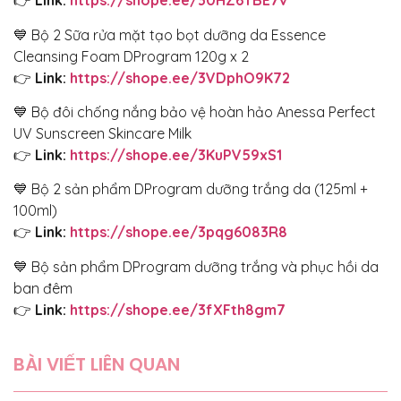
👉
Link:
https://shope.ee/30HZ6TBE7v
💙 Bộ 2 Sữa rửa mặt tạo bọt dưỡng da Essence
Cleansing Foam DProgram 120g x 2
👉
Link:
https://shope.ee/3VDphO9K72
💙 Bộ đôi chống nắng bảo vệ hoàn hảo Anessa Perfect
UV Sunscreen Skincare Milk
👉
Link:
https://shope.ee/3KuPV59xS1
💙 Bộ 2 sản phẩm DProgram dưỡng trắng da (125ml +
100ml)
👉
Link:
https://shope.ee/3pqg6083R8
💙 Bộ sản phẩm DProgram dưỡng trắng và phục hồi da
ban đêm
👉
Link:
https://shope.ee/3fXFth8gm7
BÀI VIẾT LIÊN QUAN