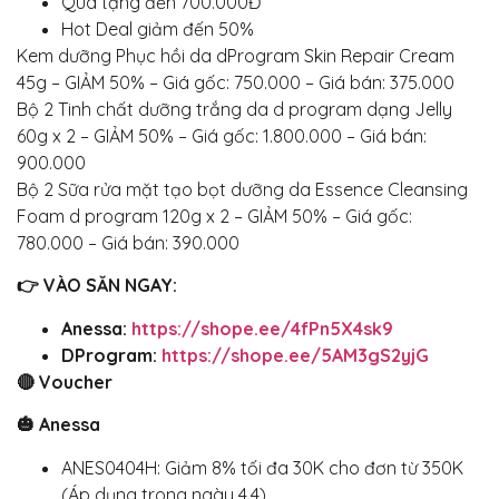
Quà tặng đến 700.000Đ
Hot Deal giảm đến 50%
Kem dưỡng Phục hồi da dProgram Skin Repair Cream
45g – GIẢM 50% – Giá gốc: 750.000 – Giá bán: 375.000
Bộ 2 Tinh chất dưỡng trắng da d program dạng Jelly
60g x 2 – GIẢM 50% – Giá gốc: 1.800.000 – Giá bán:
900.000
Bộ 2 Sữa rửa mặt tạo bọt dưỡng da Essence Cleansing
Foam d program 120g x 2 – GIẢM 50% – Giá gốc:
780.000 – Giá bán: 390.000
👉 VÀO SĂN NGAY:
Anessa:
https://shope.ee/4fPn5X4sk9
DProgram:
https://shope.ee/5AM3gS2yjG
🔴 Voucher
🎃 Anessa
ANES0404H: Giảm 8% tối đa 30K cho đơn từ 350K
(Áp dụng trong ngày 4.4)