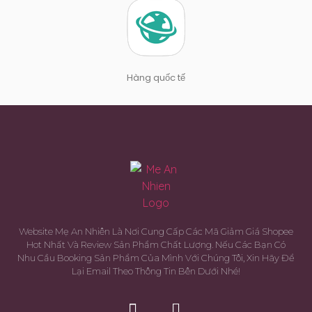
Hàng quốc tế
Website Mẹ An Nhiên Là Nơi Cung Cấp Các Mã Giảm Giá Shopee
Hot Nhất Và Review Sản Phẩm Chất Lượng. Nếu Các Bạn Có
Nhu Cầu Booking Sản Phẩm Của Mình Với Chúng Tôi, Xin Hãy Để
Lại Email Theo Thông Tin Bên Dưới Nhé!