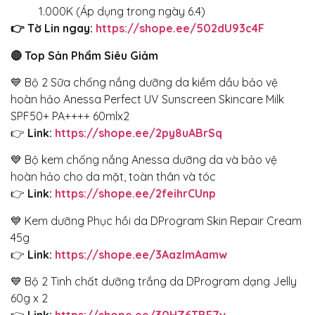
1.000K (Áp dụng trong ngày 6.4)
👉 Tờ Lin ngay:
https://shope.ee/502dU93c4F
🔴 Top Sản Phẩm Siêu Giảm
💙 Bộ 2 Sữa chống nắng dưỡng da kiềm dầu bảo vệ
hoàn hảo Anessa Perfect UV Sunscreen Skincare Milk
SPF50+ PA++++ 60mlx2
👉
Link:
https://shope.ee/2py8uABrSq
💙 Bộ kem chống nắng Anessa dưỡng da và bảo vệ
hoàn hảo cho da mặt, toàn thân và tóc
👉
Link:
https://shope.ee/2feihrCUnp
💙 Kem dưỡng Phục hồi da DProgram Skin Repair Cream
45g
👉
Link:
https://shope.ee/3AazImAamw
💙 Bộ 2 Tinh chất dưỡng trắng da DProgram dạng Jelly
60g x 2