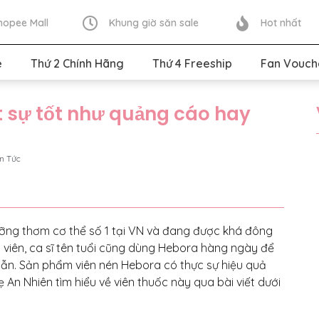
hopee Mall
Khung giờ săn sale
Hot nhất
e
Thứ 2 Chính Hãng
Thứ 4 Freeship
Fan Vouch
t sự tốt như quảng cáo hay
in Tức
ng thơm cơ thể số 1 tại VN và đang được khá đông
 viên, ca sĩ tên tuổi cũng dùng Hebora hàng ngày để
dẫn. Sản phẩm viên nén Hebora có thực sự hiệu quả
An Nhiên tìm hiểu về viên thuốc này qua bài viết dưới