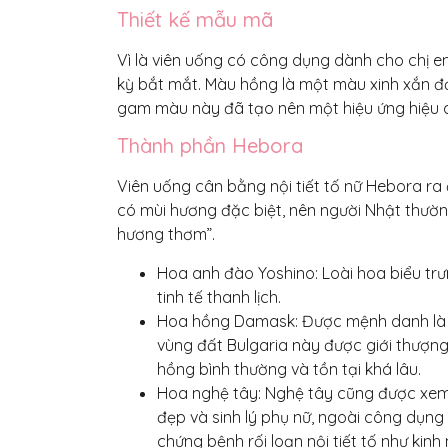
Thiết kế mẫu mã
Vì là viên uống có công dụng dành cho chị 
kỳ bắt mắt. Màu hồng là một màu xinh xắn đại
gam màu này đã tạo nên một hiệu ứng hiệu 
Thành phần Hebora
Viên uống cân bằng nội tiết tố nữ Hebora ra
có mùi hương đặc biệt, nên người Nhật thường
hương thơm”.
Hoa anh đào Yoshino: Loài hoa biểu tr
tinh tế thanh lịch.
Hoa hồng Damask: Được mệnh danh là th
vùng đất Bulgaria này được giới thượng
hồng bình thường và tồn tại khá lâu.
Hoa nghệ tây: Nghệ tây cũng được xem
đẹp và sinh lý phụ nữ, ngoài công dụng t
chứng bệnh rối loạn nội tiết tố như kinh