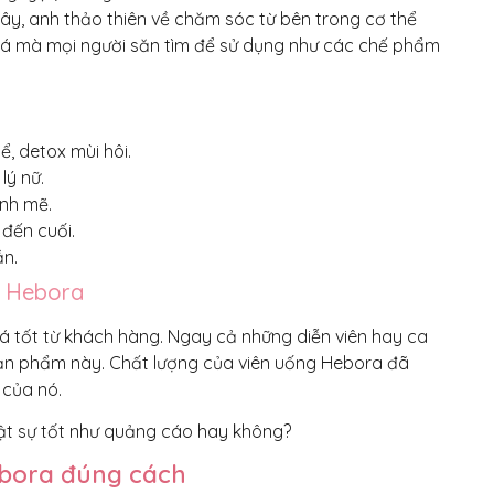
ây, anh thảo thiên về chăm sóc từ bên trong cơ thể
giá mà mọi người săn tìm để sử dụng như các chế phẩm
, detox mùi hôi.
lý nữ.
nh mẽ.
đến cuối.
ần.
o Hebora
 tốt từ khách hàng. Ngay cả những diễn viên hay ca
ho sản phẩm này. Chất lượng của viên uống Hebora đã
 của nó.
bora đúng cách