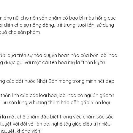
em phụ nữ, cho nên sản phẩm có bao bì màu hồng cực
 diện cho sự năng động, trẻ trung, tươi tắn, sử dụng
quả cho sản phẩm.
 đời dựa trên sự hòa quyện hoàn hảo của bốn loài hoa
 được gọi với một cái tên hoa mỹ là “thần kỳ tứ
ưng của đất nước Nhật Bản mang trong mình nét đẹp
ần linh của các loài hoa, loài hoa có nguồn gốc từ
 lưu săn lùng vì hương thơm hấp dẫn gấp 5 lần loại
 là một chế phẩm đặc biệt trong việc chăm sóc sắc
uyệt vời đối với làn da, nghệ tây giúp điều trị nhiều
 nguyệt, kháng viêm.