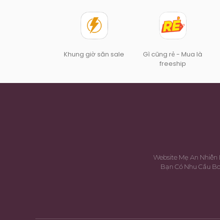
Khung giờ săn sale
Gì cũng rẻ - Mua là
freeship
Website Mẹ An Nhiên 
Bạn Có Nhu Cầu Boo