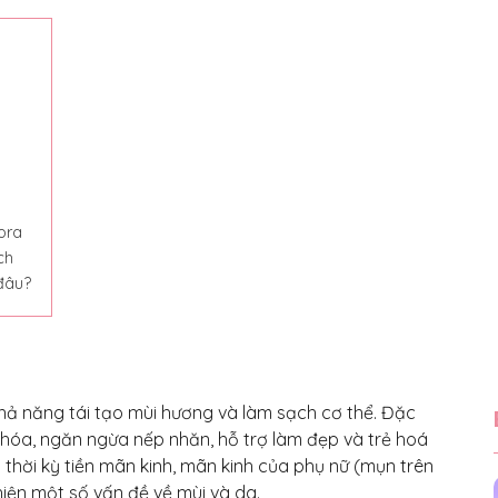
ora
ch
đâu?
hả năng tái tạo mùi hương và làm sạch cơ thể. Đặc
 hóa, ngăn ngừa nếp nhăn, hỗ trợ làm đẹp và trẻ hoá
i thời kỳ tiền mãn kinh, mãn kinh của phụ nữ (mụn trên
hiện một số vấn đề về mùi và da.