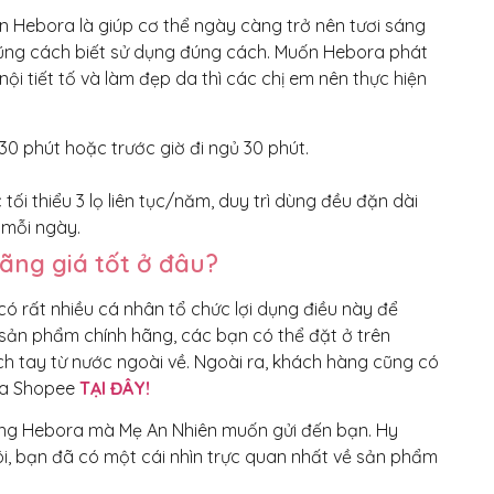
ên Hebora là giúp cơ thể ngày càng trở nên tươi sáng
i cũng cách biết sử dụng đúng cách. Muốn Hebora phát
ội tiết tố và làm đẹp da thì các chị em nên thực hiện
30 phút hoặc trước giờ đi ngủ 30 phút.
tối thiểu 3 lọ liên tục/năm, duy trì dùng đều đặn dài
 mỗi ngày.
ãng giá tốt ở đâu?
ó rất nhiều cá nhân tổ chức lợi dụng điều này để
ản phẩm chính hãng, các bạn có thể đặt ở trên
h tay từ nước ngoài về. Ngoài ra, khách hàng cũng có
ora Shopee
TẠI ĐÂY!
uống Hebora mà Mẹ An Nhiên muốn gửi đến bạn. Hy
ôi, bạn đã có một cái nhìn trực quan nhất về sản phẩm