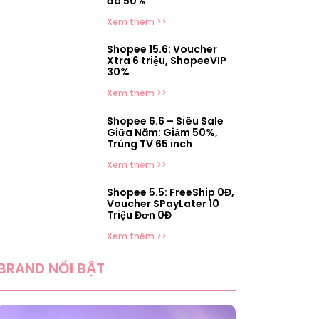
đá 50%
Xem thêm >>
Shopee 15.6: Voucher
Xtra 6 triệu, ShopeeVIP
30%
Xem thêm >>
Shopee 6.6 – Siêu Sale
Giữa Năm: Giảm 50%,
Trúng TV 65 inch
Xem thêm >>
Shopee 5.5: FreeShip 0Đ,
Voucher SPayLater 10
Triệu Đơn 0Đ
Xem thêm >>
BRAND NỔI BẬT