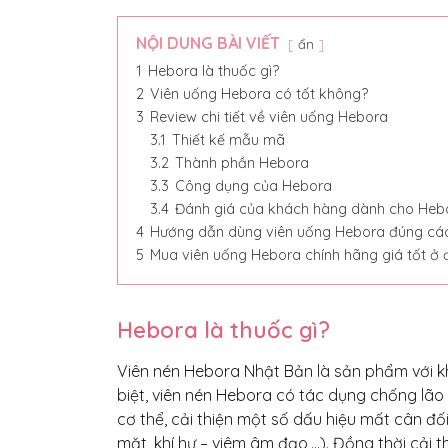
NỘI DUNG BÀI VIẾT
ẩn
1
Hebora là thuốc gì?
2
Viên uống Hebora có tốt không?
3
Review chi tiết về viên uống Hebora
3.1
Thiết kế mẫu mã
3.2
Thành phần Hebora
3.3
Công dụng của Hebora
3.4
Đánh giá của khách hàng dành cho Heb
4
Hướng dẫn dùng viên uống Hebora đúng cá
5
Mua viên uống Hebora chính hãng giá tốt ở 
Hebora là thuốc gì?
Viên nén Hebora Nhật Bản là sản phẩm với k
biệt, viên nén Hebora có tác dụng chống lão
cơ thể, cải thiện một số dấu hiệu mất cân đố
mặt, khí hư – viêm âm đạo,…). Đồng thời cải t