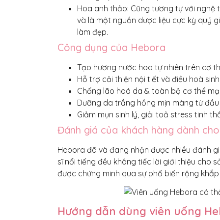
Hoa anh thảo: Cũng tương tự với nghệ t
và là một nguồn dược liệu cực kỳ quý 
làm đẹp.
Công dụng của Hebora
Tạo hương nước hoa tự nhiên trên cơ thể
Hỗ trợ cải thiện nội tiết và điều hoà sinh 
Chống lão hoá da & toàn bộ cơ thể mạ
Dưỡng da trắng hồng mịn màng từ đầu 
Giảm mụn sinh lý, giải toả stress tinh th
Đánh giá của khách hàng dành ch
Hebora đã và đang nhận được nhiều đánh giá
sĩ nổi tiếng đều không tiếc lời giới thiệu c
được chứng minh qua sự phổ biến rộng khắp
Hướng dẫn dùng viên uống He