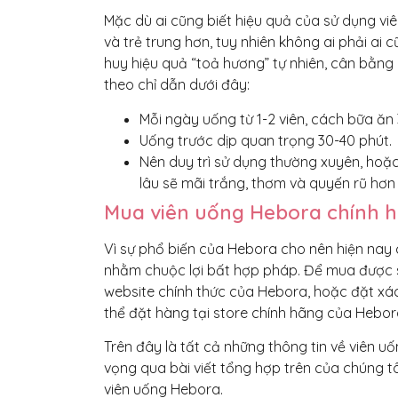
Mặc dù ai cũng biết hiệu quả của sử dụng vi
và trẻ trung hơn, tuy nhiên không ai phải a
huy hiệu quả “toả hương” tự nhiên, cân bằng n
theo chỉ dẫn dưới đây:
Mỗi ngày uống từ 1-2 viên, cách bữa ăn 
Uống trước dịp quan trọng 30-40 phút.
Nên duy trì sử dụng thường xuyên, hoặc 
lâu sẽ mãi trắng, thơm và quyến rũ hơn
Mua viên uống Hebora chính h
Vì sự phổ biến của Hebora cho nên hiện nay c
nhằm chuộc lợi bất hợp pháp. Để mua được s
website chính thức của Hebora, hoặc đặt xác
thể đặt hàng tại store chính hãng của Heb
Trên đây là tất cả những thông tin về viên 
vọng qua bài viết tổng hợp trên của chúng t
viên uống Hebora.