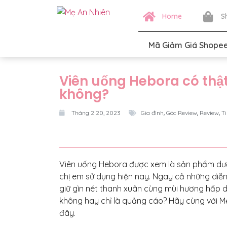
Home
S
Mã Giảm Giá Shope
Viên uống Hebora có thậ
không?
,
,
,
Tháng 2 20, 2023
Gia đình
Góc Review
Review
T
Viên uống Hebora được xem là sản phẩm dưỡ
chị em sử dụng hiện nay. Ngay cả những diễn
giữ gìn nét thanh xuân cùng mùi hương hấp 
không hay chỉ là quảng cáo? Hãy cùng với Mẹ 
đây.