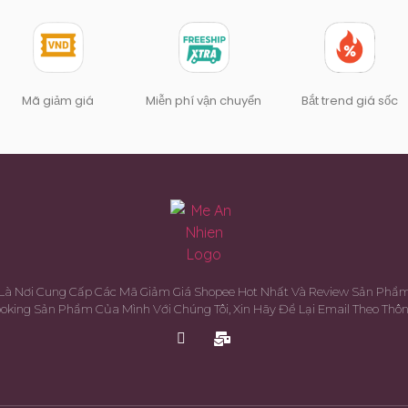
Mã giảm giá
Miễn phí vận chuyển
Bắt trend giá sốc
Là Nơi Cung Cấp Các Mã Giảm Giá Shopee Hot Nhất Và Review Sản Phẩ
king Sản Phẩm Của Mình Với Chúng Tôi, Xin Hãy Để Lại Email Theo Thôn