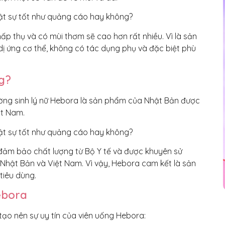
 thụ và có mùi thơm sẽ cao hơn rất nhiều. Vì là sản
ị ứng cơ thể, không có tác dụng phụ và đặc biệt phù
g?
ờng sinh lý nữ Hebora là sản phẩm của Nhật Bản được
ệt Nam.
 đảm bảo chất lượng từ Bộ Y tế và được khuyên sử
Nhật Bản và Việt Nam. Vì vậy, Hebora cam kết là sản
tiêu dùng.
ebora
 tạo nên sự uy tín của viên uống Hebora: