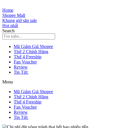
Skip
to
Home
content
Shopee Mall
Khung giờ săn sale
Hot nhất
Search
Mã Giảm Giá Shopee
Thứ 2 Chính Hãng
Thứ 4 Freeship
Fan Voucher
Review
Tin Tức
Menu
Mã Giảm Giá Shopee
Thứ 2 Chính Hãng
Thứ 4 Freeship
Fan Voucher
Review
Tin Tức