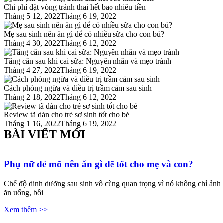
Chi phí đặt vòng tránh thai hết bao nhiêu tiền
Posted
Tháng 5 12, 2022
Tháng 6 19, 2022
on
Mẹ sau sinh nên ăn gì để có nhiều sữa cho con bú?
Posted
Tháng 4 30, 2022
Tháng 6 12, 2022
on
Tăng cân sau khi cai sữa: Nguyên nhân và mẹo tránh
Posted
Tháng 4 27, 2022
Tháng 6 19, 2022
on
Cách phòng ngừa và điều trị trầm cảm sau sinh
Posted
Tháng 2 18, 2022
Tháng 6 12, 2022
on
Review tã dán cho trẻ sơ sinh tốt cho bé
Posted
Tháng 1 16, 2022
Tháng 6 19, 2022
on
BÀI VIẾT MỚI
Phụ nữ đẻ mổ nên ăn gì để tốt cho mẹ và con?
Chế độ dinh dưỡng sau sinh vô cùng quan trọng vì nó không chỉ ảnh 
ăn uống, bồi
Xem thêm >>