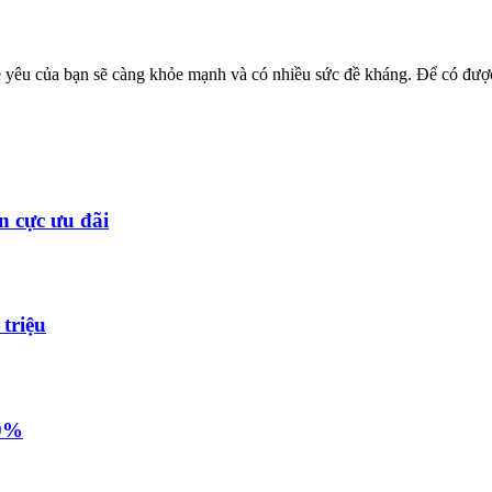
é yêu của bạn sẽ càng khỏe mạnh và có nhiều sức đề kháng. Để có đượ
n cực ưu đãi
triệu
50%